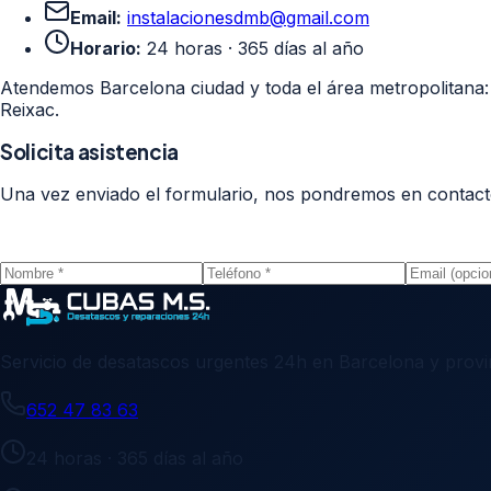
Email:
instalacionesdmb@gmail.com
Horario:
24 horas · 365 días al año
Atendemos Barcelona ciudad y toda el área metropolitana: S
Reixac.
Solicita asistencia
Una vez enviado el formulario, nos pondremos en contacto
Servicio de desatascos urgentes 24h en Barcelona y provi
652 47 83 63
24 horas · 365 días al año