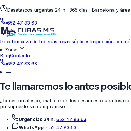
Desatascos urgentes 24 h · 365 días · Barcelona y área
652 47 83 63
Inicio
Limpieza de tuberías
Fosas sépticas
Inspección con c
Zonas
Blog
Contacto
652 47 83 63
Te llamaremos lo antes posibl
¿Tienes un atasco, mal olor en los desagües o una fosa s
presupuesto sin compromiso.
Urgencias 24 h:
652 47 83 63
WhatsApp:
652 47 83 63