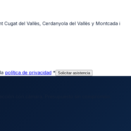
t Cugat del Vallès, Cerdanyola del Vallès y Montcada i
la
política de privacidad
*
Solicitar asistencia
nspección con cámara. Presupuesto sin compromiso.