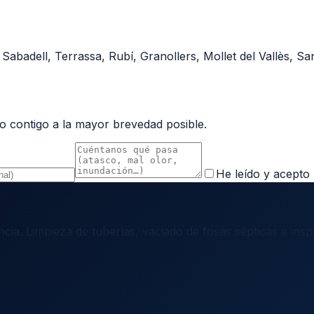
abadell, Terrassa, Rubí, Granollers, Mollet del Vallès, San
 contigo a la mayor brevedad posible.
He leído y acepto 
ncia. Limpieza de tuberías, vaciado de fosas sépticas e i