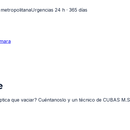
 metropolitana
Urgencias 24 h · 365 días
ámara
e
éptica que vaciar? Cuéntanoslo y un técnico de
CUBAS M.S